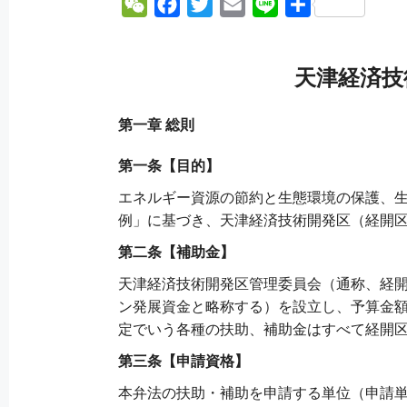
W
F
T
E
L
分
e
a
w
m
i
享
C
c
i
a
n
天津経済技
h
e
t
i
e
a
b
t
l
第一章 総則
t
o
e
o
r
第一条【目的】
k
エネルギー資源の節約と生態環境の保護、
例」に基づき、天津経済技術開発区（経開
第二条【補助金】
天津経済技術開発区管理委員会（通称、経
ン発展資金と略称する）を設立し、予算金額
定でいう各種の扶助、補助金はすべて経開
第三条【申請資格】
本弁法の扶助・補助を申請する単位（申請