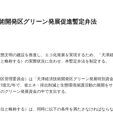
術開発区グリーン発展促進暫定弁法
生態文明の建設を推進し、エコ化発展を実現するため、「天津
区と略称する）の実際状況に合わせ、本暫定弁法を制定する。
開区管理委員会）は「天津経済技術開発区グリーン発展特別資
1億元/年で、省エネ・排出削減と生態環境保護活動の展開を
区のグリーン発展資金の中で支出する。
単位と略称する）は、同時に以下の条件を満たさなければなら