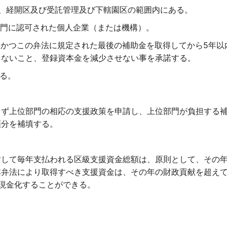
は、経開区及び受託管理及び下轄園区の範囲内にある。
部門に認可された個人企業（または機構）。
し、かつこの弁法に規定された最後の補助金を取得してから5年
しないこと、登録資本金を減少させない事を承諾する。
める。
まず上位部門の相応の支援政策を申請し、上位部門が負担する
額分を補填する。
対して毎年支払われる区級支援資金総額は、原則として、その
本弁法により取得すべき支援資金は、その年の財政貢献を超え
現金化することができる。