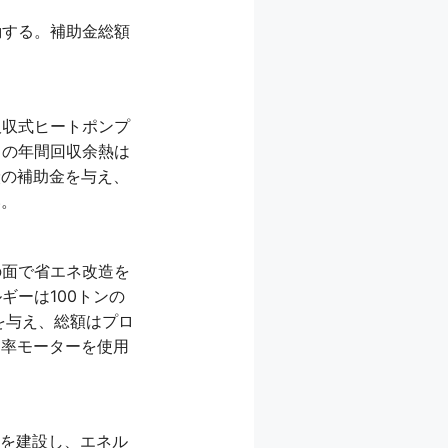
励する。補助金総額
吸収式ヒートポンプ
トの年間回収余熱は
炭の補助金を与え、
い。
の面で省エネ改造を
ーは100トンの
を与え、総額はプロ
効率モーターを使用
」を建設し、エネル