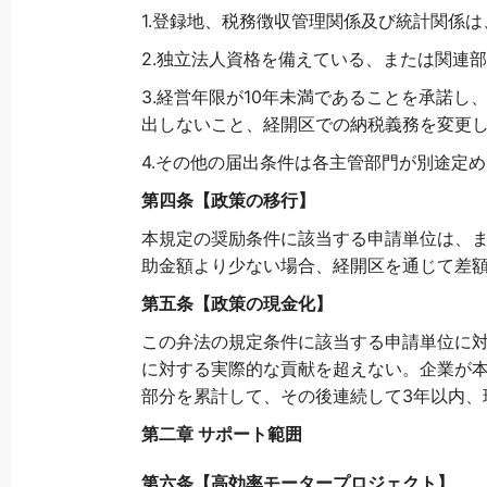
1.登録地、税務徴収管理関係及び統計関係
2.独立法人資格を備えている、または関連
3.経営年限が10年未満であることを承諾
出しないこと、経開区での納税義務を変更
4.その他の届出条件は各主管部門が別途定
第四条【政策の移行】
本規定の奨励条件に該当する申請単位は、
助金額より少ない場合、経開区を通じて差
第五条【政策の現金化】
この弁法の規定条件に該当する申請単位に
に対する実際的な貢献を超えない。企業が
部分を累計して、その後連続して3年以内、
第二章 サポート範囲
第六条【高効率モータープロジェクト】