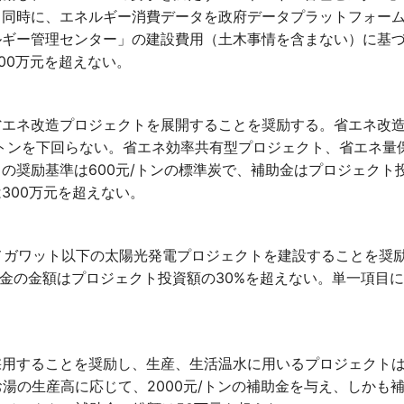
と同時に、エネルギー消費データを政府データプラットフォー
ルギー管理センター」の建設費用（土木事情を含まない）に基
00万元を超えない。
省エネ改造プロジェクトを展開することを奨励する。省エネ改
00トンを下回らない。省エネ効率共有型プロジェクト、省エネ量
の奨励基準は600元/トンの標準炭で、補助金はプロジェクト投
300万元を超えない。
6メガワット以下の太陽光発電プロジェクトを建設することを奨
助金の金額はプロジェクト投資額の30%を超えない。単一項目
採用することを奨励し、生産、生活温水に用いるプロジェクト
お湯の生産高に応じて、2000元/トンの補助金を与え、しかも