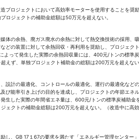
改造プロジェクトにおいて高効率モーターを使用することを奨
独プロジェクトの補助金総額は50万元を超えない。
却媒体の余熱、廃ガス廃水の余熱に対して熱交換技術の採用、
術などの装置に対して余熱回収・再利用を奨励し、プロジェク
トによって発生した実際の余熱回収量には、400元/トンの標準
を超えず、単独プロジェクト補助金の総額は200万元を超えな
し、設計の最適化、コントロールの最適化、運行の最適化など
及び能率引き上げの目的を達成し、プロジェクトの年節エネルギ
発生した実際の年間省エネ量は、600元/トンの標準炭補助金
ロジェクトの補助金総額は200万元を超えない。（改造中に高
励し、GB 17１67の要求を満たす「エネルギー管理センター