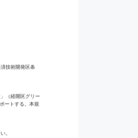
経済技術開発区条
金」（経開区グリー
サポートする。本規
ない。