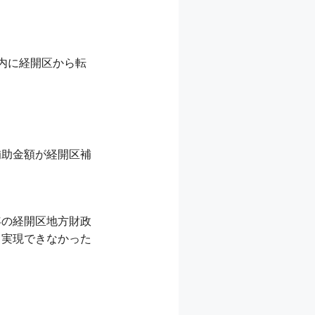
以内に経開区から転
補助金額が経開区補
年の経開区地方財政
て実現できなかった