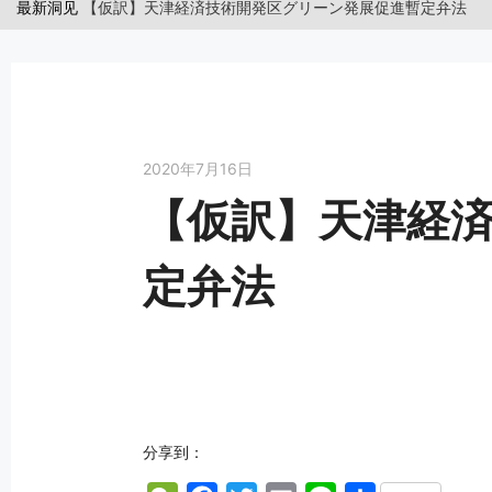
最新洞见
【仮訳】天津経済技術開発区グリーン発展促進暫定弁法
2020年7月16日
【仮訳】天津経
定弁法
分享到：